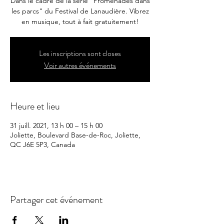
Dans le cadre de la série "Promenades dans
les parcs" du Festival de Lanaudière. Vibrez
en musique, tout à fait gratuitement!
Les inscriptions sont closes
Voir autres événements
Heure et lieu
31 juill. 2021, 13 h 00 – 15 h 00
Joliette, Boulevard Base-de-Roc, Joliette,
QC J6E 5P3, Canada
Partager cet événement