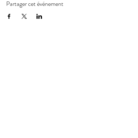
Partager cet événement
Représentation / Management :
GFN Productions Inc.
book
ing@gfnproductions.ca