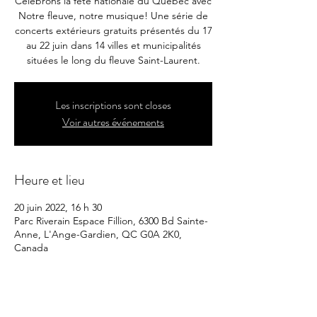
Célébrons la fête nationale du Québec avec
Notre fleuve, notre musique! Une série de
concerts extérieurs gratuits présentés du 17
au 22 juin dans 14 villes et municipalités
situées le long du fleuve Saint-Laurent.
Les inscriptions sont closes
Voir autres événements
Heure et lieu
20 juin 2022, 16 h 30
Parc Riverain Espace Fillion, 6300 Bd Sainte-
Anne, L'Ange-Gardien, QC G0A 2K0,
Canada