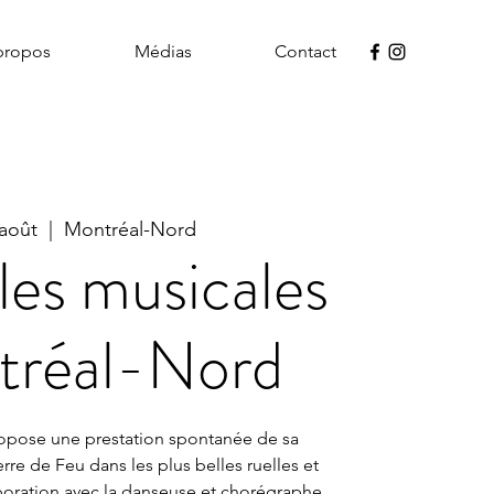
propos
Médias
Contact
 août
  |  
Montréal-Nord
lles musicales
tréal-Nord
opose une prestation spontanée de sa
re de Feu dans les plus belles ruelles et
laboration avec la danseuse et chorégraphe