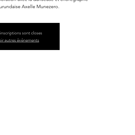
burundaise Axelle Munezero.
inscriptions sont closes
ir autres événements