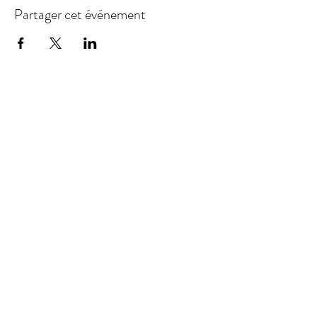
Partager cet événement
Représentation / Management :
GFN Productions Inc.
book
ing@gfnproductions.ca