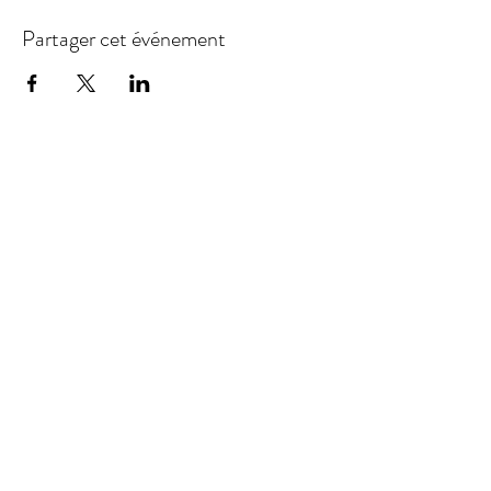
Partager cet événement
Représentation / Management :
GFN Productions Inc.
book
ing@gfnproductions.ca