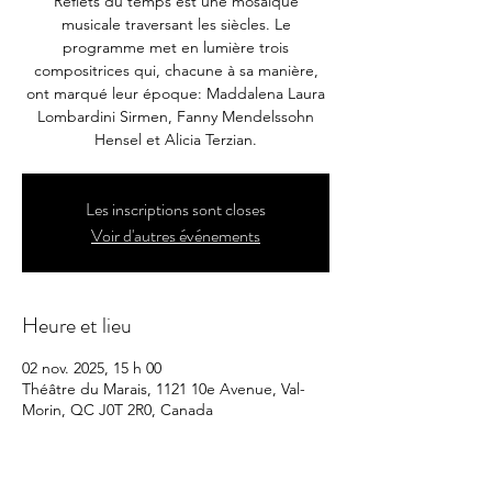
Reflets du temps est une mosaïque
musicale traversant les siècles. Le
programme met en lumière trois
compositrices qui, chacune à sa manière,
ont marqué leur époque: Maddalena Laura
Lombardini Sirmen, Fanny Mendelssohn
Hensel et Alicia Terzian.
Les inscriptions sont closes
Voir d'autres événements
Heure et lieu
02 nov. 2025, 15 h 00
Théâtre du Marais, 1121 10e Avenue, Val-
Morin, QC J0T 2R0, Canada